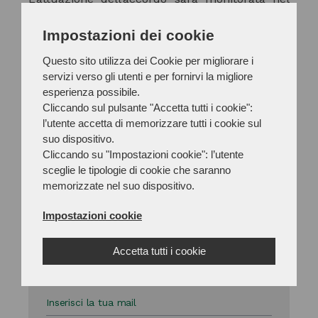
corso dei prossimi 12 mesi a cadenza
trimestrale a livello generale e un confronto
Impostazioni dei cookie
continuo tra le Parti a livello locale, per
Questo sito utilizza dei Cookie per migliorare i
verificare il rispetto degli impegni assunti sia
servizi verso gli utenti e per fornirvi la migliore
nel protocollo che nell’accordo odierno per la
esperienza possibile.
verifica dell’efficacia delle soluzioni adottate.
Cliccando sul pulsante "Accetta tutti i cookie":
l’utente accetta di memorizzare tutti i cookie sul
suo dispositivo.
Cliccando su "Impostazioni cookie": l’utente
sceglie le tipologie di cookie che saranno
IL COMUNICATO STAMPA
memorizzate nel suo dispositivo.
Impostazioni cookie
Accetta tutti i cookie
Iscriviti agli aggiornamenti