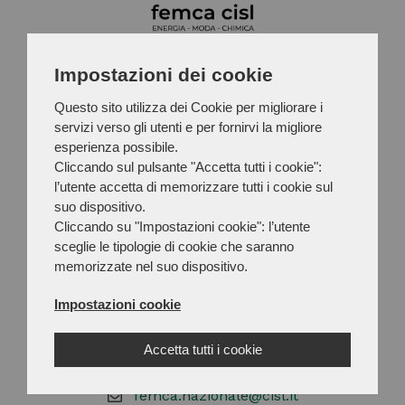
FEMCA CISL
Impostazioni dei cookie
Siamo la Federazione che rappresenta le
Questo sito utilizza dei Cookie per migliorare i
lavoratrici e i lavoratori dei settori Energia,
servizi verso gli utenti e per fornirvi la migliore
Moda, Chimica e Affini, affiliata alla CISL.
esperienza possibile.
Cliccando sul pulsante "Accetta tutti i cookie":
l’utente accetta di memorizzare tutti i cookie sul
suo dispositivo.
FEMCA CISL NAZIONALE
Cliccando su "Impostazioni cookie": l’utente
Viale Castro Pretorio, 116, 00185, Roma
sceglie le tipologie di cookie che saranno
(RM)
memorizzate nel suo dispositivo.
C.F. 97232950580
Impostazioni cookie
Accetta tutti i cookie
Contattaci
femca.nazionale@cisl.it