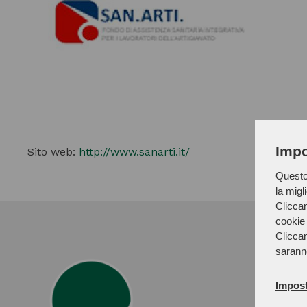
Impo
Sito web:
http://www.sanarti.it/
Questo 
la migl
Cliccan
cookie 
Cliccan
sarann
Impost