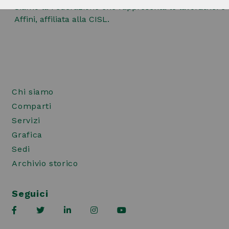
Siamo la Federazione che rappresenta le lavoratrici e i
Affini, affiliata alla CISL.
Chi siamo
Comparti
Servizi
Grafica
Sedi
Archivio storico
Seguici