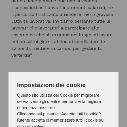
danno delle persone che non si vedono
riconosciuti né i dovuti incrementi salariali, né
il percorso finalizzato a rendere meno gravosa
l’attività lavorativa. Invitiamo pertanto tutte le
lavoratrici e lavoratori a partecipare alle
assemblee che si terranno nei luoghi di lavoro
nei prossimi giorni, al fine di condividere le
azioni da mettere in campo per gestire la
vertenza”.
Impostazioni dei cookie
IL COMUNICATO STAMPA
Questo sito utilizza dei Cookie per migliorare i
servizi verso gli utenti e per fornirvi la migliore
esperienza possibile.
Cliccando sul pulsante "Accetta tutti i cookie":
l’utente accetta di memorizzare tutti i cookie sul
Iscriviti agli aggiornamenti
suo dispositivo.