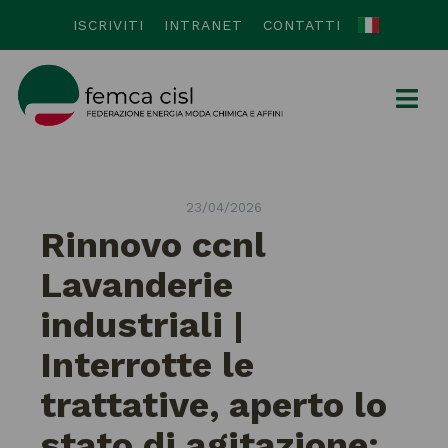
ISCRIVITI
INTRANET
CONTATTI
23/04/2026
Rinnovo ccnl
Lavanderie
industriali |
Interrotte le
trattative, aperto lo
stato di agitazione: