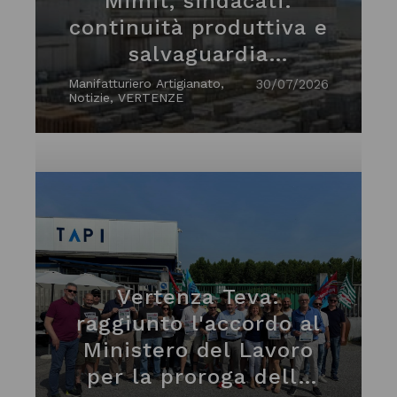
Mimit, sindacati:
continuità produttiva e
salvaguardia
occupazionale. nuovo
Manifatturiero Artigianato,
30/07/2026
Notizie, VERTENZE
incontro il 7
settembre
Vertenza Teva:
raggiunto l'accordo al
Ministero del Lavoro
per la proroga della