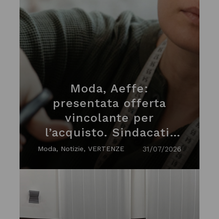
Moda, Aeffe:
presentata offerta
vincolante per
l’acquisto. Sindacati:
"Garanzie su
Moda, Notizie, VERTENZE
31/07/2026
occupazione e piano
industriale"