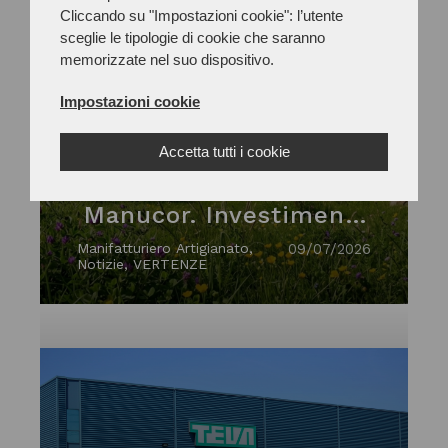
Cliccando su "Impostazioni cookie": l’utente
sceglie le tipologie di cookie che saranno
memorizzate nel suo dispositivo.
Impostazioni cookie
Gomma plastica:
presentato il nuovo
Accetta tutti i cookie
piano industriale di
Manucor. Investimenti
per 100 milioni di euro
Manifatturiero Artigianato,
09/07/2026
Notizie, VERTENZE