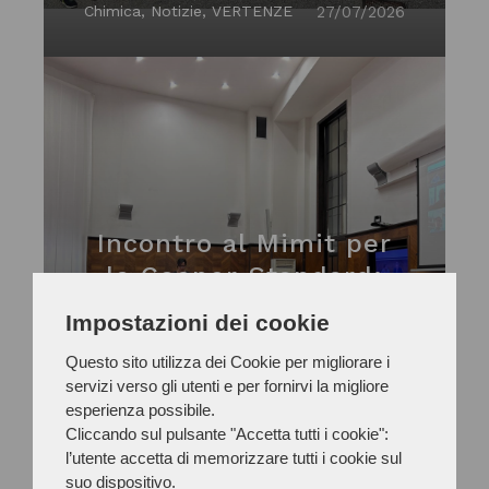
procedura di
Chimica, Notizie, VERTENZE
27/07/2026
licenziamento al 18
settembre
Incontro al Mimit per
la Cooper Standard:
due, a oggi, le aziende
Impostazioni dei cookie
interessate allo
Questo sito utilizza dei Cookie per migliorare i
stabilimento di
Manifatturiero Artigianato,
14/07/2026
servizi verso gli utenti e per fornirvi la migliore
Notizie, VERTENZE
Battipaglia (Salerno)
esperienza possibile.
Cliccando sul pulsante "Accetta tutti i cookie":
l’utente accetta di memorizzare tutti i cookie sul
suo dispositivo.